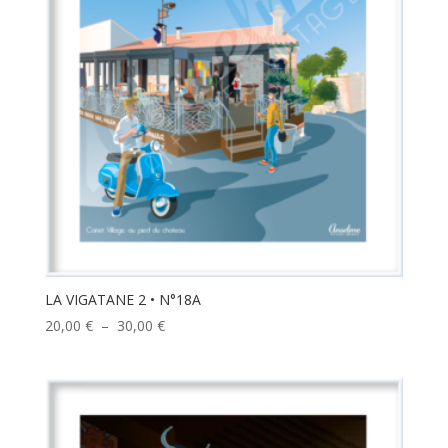
LA VIGATANE 2 • N°18A
Plage
20,00
€
–
30,00
€
de
prix :
20,00 €
à
30,00 €