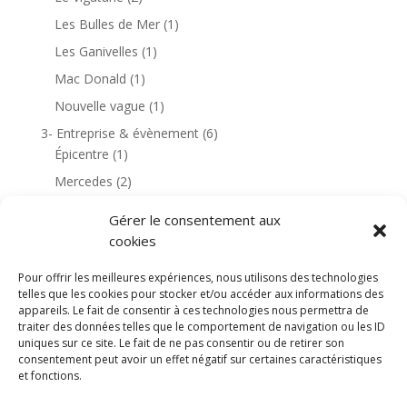
Les Bulles de Mer
(1)
Les Ganivelles
(1)
Mac Donald
(1)
Nouvelle vague
(1)
3- Entreprise & évènement
(6)
Épicentre
(1)
Mercedes
(2)
Rochefort
(1)
Gérer le consentement aux
4- Habitation & environnement
(18)
cookies
Golf de Dinard
(1)
Pour offrir les meilleures expériences, nous utilisons des technologies
Golf de Saint Cyprien
(6)
telles que les cookies pour stocker et/ou accéder aux informations des
appareils. Le fait de consentir à ces technologies nous permettra de
Le Canigou
(3)
traiter des données telles que le comportement de navigation ou les ID
Les Corbières
(1)
uniques sur ce site. Le fait de ne pas consentir ou de retirer son
consentement peut avoir un effet négatif sur certaines caractéristiques
Moulin de Lène
(1)
et fonctions.
Banyuls-sur-Mer
(1)