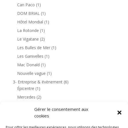
Can Paco
(1)
DOM BRIAL
(1)
Hôtel Mondial
(1)
La Rotonde
(1)
Le Vigatane
(2)
Les Bulles de Mer
(1)
Les Ganivelles
(1)
Mac Donald
(1)
Nouvelle vague
(1)
3- Entreprise & évènement
(6)
Épicentre
(1)
Mercedes
(2)
Rochefort
(1)
Gérer le consentement aux
4- Habitation & environnement
(18)
cookies
Golf de Dinard
(1)
Pour offrir les meilleures expériences, nous utilisons des technologies