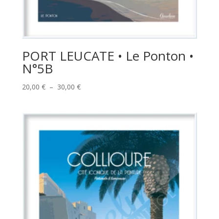
PORT LEUCATE • Le Ponton •
N°5B
Plage
20,00
€
–
30,00
€
de
prix :
20,00 €
à
30,00 €