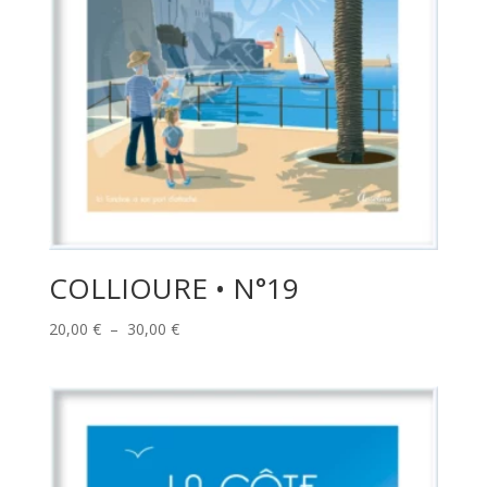
COLLIOURE • N°19
Plage
20,00
€
–
30,00
€
de
prix :
20,00 €
à
30,00 €