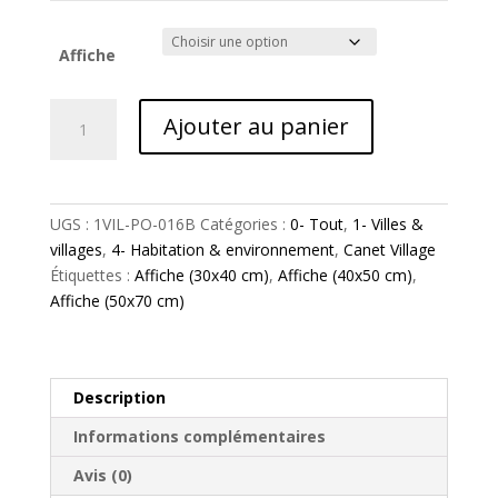
Affiche
quantité
Ajouter au panier
de
ÉTANG
DE
CANET
UGS :
1VIL-PO-016B
Catégories :
0- Tout
,
1- Villes &
•
villages
,
4- Habitation & environnement
,
Canet Village
N°16B
Étiquettes :
Affiche (30x40 cm)
,
Affiche (40x50 cm)
,
Affiche (50x70 cm)
Description
Informations complémentaires
Avis (0)