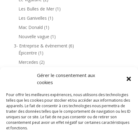
Les Bulles de Mer
(1)
Les Ganivelles
(1)
Mac Donald
(1)
Nouvelle vague
(1)
3- Entreprise & évènement
(6)
Épicentre
(1)
Mercedes
(2)
Rochefort
(1)
Gérer le consentement aux
4- Habitation & environnement
(18)
cookies
Golf de Dinard
(1)
Pour offrir les meilleures expériences, nous utilisons des technologies
Golf de Saint Cyprien
(6)
telles que les cookies pour stocker et/ou accéder aux informations des
Le Canigou
(3)
appareils. Le fait de consentir à ces technologies nous permettra de
traiter des données telles que le comportement de navigation ou les ID
Les Corbières
(1)
uniques sur ce site. Le fait de ne pas consentir ou de retirer son
consentement peut avoir un effet négatif sur certaines caractéristiques
Moulin de Lène
(1)
et fonctions.
Banyuls-sur-Mer
(1)