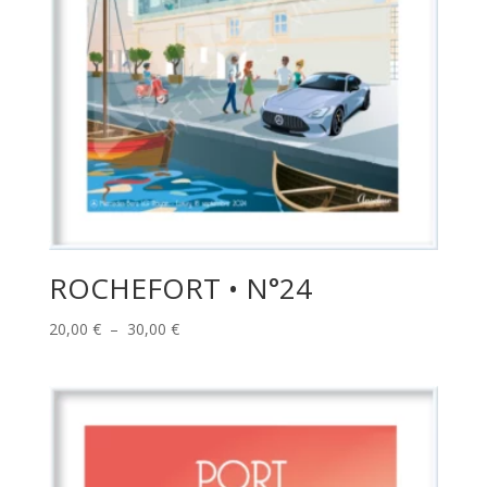
ROCHEFORT • N°24
Plage
20,00
€
–
30,00
€
de
prix :
20,00 €
à
30,00 €