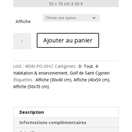
50 x 70 cm à 30 €
Affiche
quantité
Ajouter au panier
de
GOLF
SAINT-
CYPRIEN
UGS :
4ENV-PO-001C
Catégories :
0- Tout
,
4-
Trou
Habitation & environnement
,
Golf de Saint Cyprien
2
Étiquettes :
Affiche (30x40 cm)
,
Affiche (40x50 cm)
,
•
Affiche (50x70 cm)
N°1C
Description
Informations complémentaires