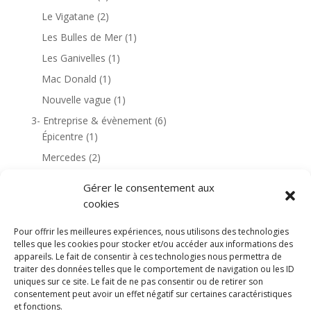
Le Vigatane
(2)
Les Bulles de Mer
(1)
Les Ganivelles
(1)
Mac Donald
(1)
Nouvelle vague
(1)
3- Entreprise & évènement
(6)
Épicentre
(1)
Mercedes
(2)
Rochefort
(1)
Gérer le consentement aux
4- Habitation & environnement
(18)
cookies
Golf de Dinard
(1)
Pour offrir les meilleures expériences, nous utilisons des technologies
Golf de Saint Cyprien
(6)
telles que les cookies pour stocker et/ou accéder aux informations des
Le Canigou
(3)
appareils. Le fait de consentir à ces technologies nous permettra de
traiter des données telles que le comportement de navigation ou les ID
Les Corbières
(1)
uniques sur ce site. Le fait de ne pas consentir ou de retirer son
consentement peut avoir un effet négatif sur certaines caractéristiques
Moulin de Lène
(1)
et fonctions.