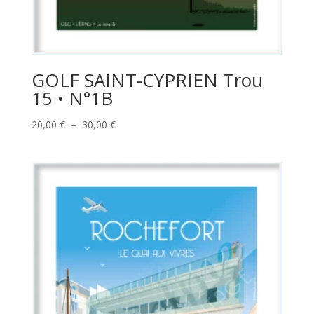
GOLF SAINT-CYPRIEN Trou
15 • N°1B
Plage
20,00
€
–
30,00
€
de
prix :
20,00 €
à
30,00 €