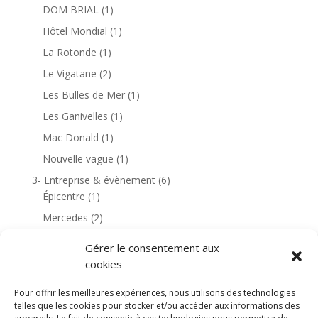
DOM BRIAL
(1)
Hôtel Mondial
(1)
La Rotonde
(1)
Le Vigatane
(2)
Les Bulles de Mer
(1)
Les Ganivelles
(1)
Mac Donald
(1)
Nouvelle vague
(1)
3- Entreprise & évènement
(6)
Épicentre
(1)
Mercedes
(2)
Rochefort
(1)
Gérer le consentement aux
4- Habitation & environnement
(18)
cookies
Golf de Dinard
(1)
Pour offrir les meilleures expériences, nous utilisons des technologies
Golf de Saint Cyprien
(6)
telles que les cookies pour stocker et/ou accéder aux informations des