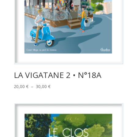
LA VIGATANE 2 • N°18A
Plage
20,00
€
–
30,00
€
de
prix :
20,00 €
à
30,00 €