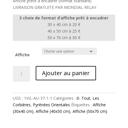
Affiche prête à encadrer (format standard)
prix :
LIVRAISON GRATUITE PAR MONDIAL RELAY
20,00 €
à
3 choix de format d’affiche prêt à encadrer
30,00 €
30 x 40 cm à 20 €
40 x 50 cm à 25 €
50 x 70 cm à 30 €
Affiche
quantité
Ajouter au panier
de
LES
CORBIÈRES
MARITIMES
UGS :
1VIL-AU-37-1-1
Catégories :
0- Tout
,
Les
•
Corbières
,
Pyrénées Orientales
Étiquettes :
Affiche
N°37
(30x40 cm)
,
Affiche (40x50 cm)
,
Affiche (50x70 cm)