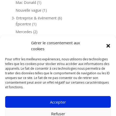
Mac Donald
(1)
Nouvelle vague
(1)
3- Entreprise & évènement
(6)
Épicentre
(1)
Mercedes
(2)
Rochefort
(1)
Gérer le consentement aux
4- Habitation & environnement
(18)
cookies
Golf de Dinard
(1)
Pour offrir les meilleures expériences, nous utilisons des technologies
Golf de Saint Cyprien
(6)
telles que les cookies pour stocker et/ou accéder aux informations des
Le Canigou
(3)
appareils. Le fait de consentir à ces technologies nous permettra de
traiter des données telles que le comportement de navigation ou les ID
Les Corbières
(1)
uniques sur ce site. Le fait de ne pas consentir ou de retirer son
consentement peut avoir un effet négatif sur certaines caractéristiques
Moulin de Lène
(1)
et fonctions.
Banyuls-sur-Mer
(1)
Région
(8)
Accepter
Pyrénées Orientales
(8)
Refuser