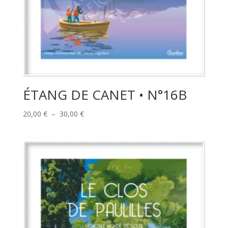
ÉTANG DE CANET • N°16B
Plage
20,00
€
–
30,00
€
de
prix :
20,00 €
à
30,00 €