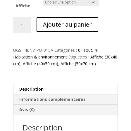
Affiche
quantité
Ajouter au panier
de
MAS
SAUVY
•
UGS :
4ENV-PO-015A
Catégories :
0- Tout
,
4-
N°15A
Habitation & environnement
Étiquettes :
Affiche (30x40
cm)
,
Affiche (40x50 cm)
,
Affiche (50x70 cm)
Description
Informations complémentaires
Avis (0)
Description